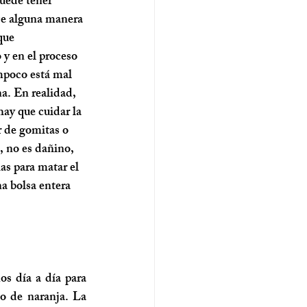
puede tener 
De alguna manera 
que 
y en el proceso 
mpoco está mal 
a. En realidad, 
ay que cuidar la 
 de gomitas o 
 no es dañino, 
as para matar el 
a bolsa entera 
s día a día para 
o de naranja. La 