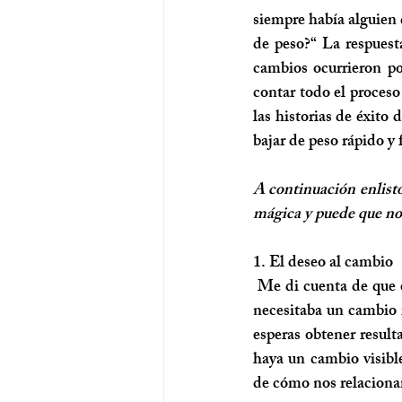
siempre había alguien 
de peso?“ La respuesta
cambios ocurrieron por
contar todo el proceso
las historias de éxito
bajar de peso rápido y f
A continuación enlisto
mágica y puede que no r
1. El deseo al cambio
 Me di cuenta de que el irme a vivir a la playa era parte de algo más grande. Quería, o mejor dicho, 
necesitaba un cambio r
esperas obtener result
haya un cambio visibl
de cómo nos relaciona