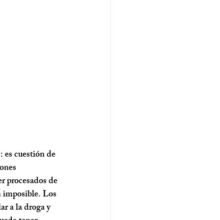
: es cuestión de 
iones
er procesados de 
n imposible. Los 
ar a la droga y 