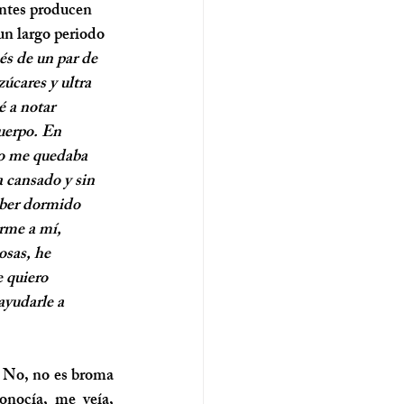
ntes producen 
n largo periodo 
és de un par de 
cares y ultra 
 a notar 
uerpo. En 
no me quedaba 
a cansado y sin 
aber dormido 
rme a mí, 
osas, he 
e quiero 
ayudarle a 
 No, no es broma 
nocía, me veía, 